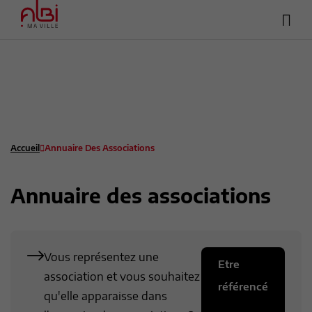
Hea
Menu
sup
Contenu
Recherche
Pied de page
Accueil
Annuaire Des Associations
Annuaire des associations
Vous représentez une
Etre
association et vous souhaitez
référencé
qu'elle apparaisse dans