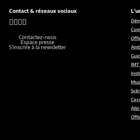
Contact & réseaux sociaux
L'u
Démo
Com
Contactez-nous
Offi
Espace presse
S'inscrire à la newsletter
Amb
Gui
IMT
Inst
Mus
Scèn
Circ
Albi
Offi