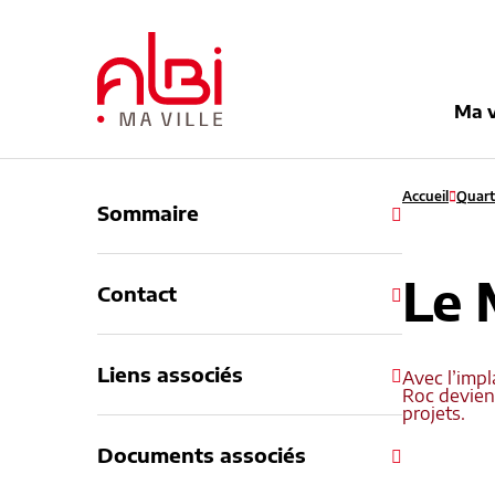
Menu
Contenu
Recherche
Pied de pag
Ma v
Accueil
Quart
Sommaire
Le 
Contact
Liens associés
Avec l’impl
Roc devien
projets.
Documents associés