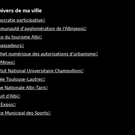
nivers de ma ville
cratie participative
munauté d’agglomération de l'Albigeois
ce du tourisme Albi
assadeurs
chet numérique des autorisations d’urbanisme
 Mines
itut National Universitaire Champollion
ée Toulouse-Lautrec
e Nationale Albi-Tarn
uit d’Albi
 Expos
ce Municipal des Sports