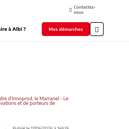
Contactez-
nous
ire à Albi ?
Mes démarches
Header
supérieur
dre d’Innoprod, le Marranel - Le
vations et de porteurs de
Publié le 17/06/2026 à 14h26