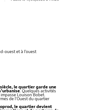
sud-ouest et à l’ouest
siècle, le quartier garde une
 s’urbanise
. Quelques activités
et impasse Louison Bobet.
rmes de l’Ouest du quartier
noprod, le quartier devient