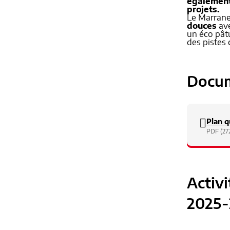
également 
projets.
Le Marrane
douces
ave
un éco pât
des pistes 
Docum
Plan q
PDF (27
Activ
2025-