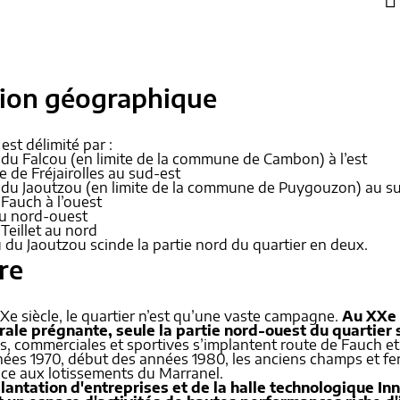
tion géographique
est délimité par :
u du Falcou (en limite de la commune de Cambon) à l’est
 de Fréjairolles au sud-est
u du Jaoutzou (en limite de la commune de Puygouzon) au 
 Fauch à l’ouest
au nord-ouest
 Teillet au nord
 du Jaoutzou scinde la partie nord du quartier en deux.
re
Xe siècle, le quartier n’est qu’une vaste campagne.
Au XXe 
urale prégnante, seule la partie nord-ouest du quartier
es, commerciales et sportives s’implantent route de Fauch 
nées 1970, début des années 1980, les anciens champs et fe
ace aux lotissements du Marranel.
lantation d'entreprises et de la halle technologique In