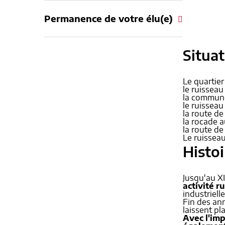
Permanence de votre élu(e)
Situa
Le quartier 
le ruissea
la commune
le ruissea
la route de
la rocade 
la route de
Le ruisseau
Histoi
Jusqu'au XI
activité r
industriell
Fin des an
laissent pl
Avec l'imp