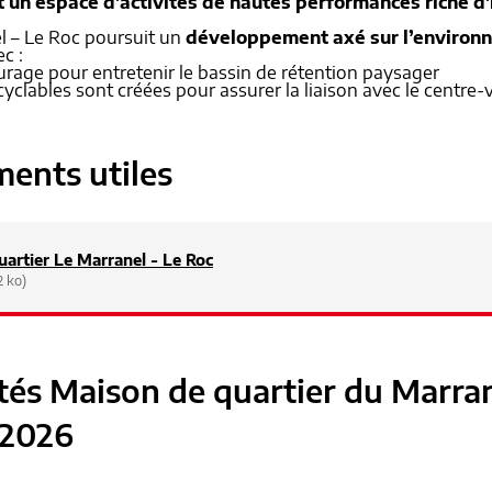
un espace d'activités de hautes performances riche d'
l – Le Roc poursuit un
développement axé sur l’environn
c :
urage pour entretenir le bassin de rétention paysager
cyclables sont créées pour assurer la liaison avec le centre-v
ents utiles
uartier Le Marranel - Le Roc
2 ko)
ités Maison de quartier du Marra
2026