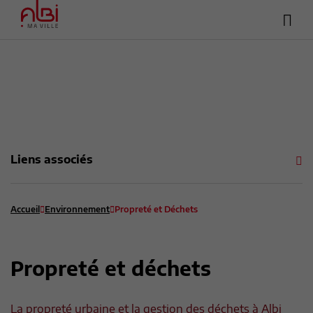
Hea
Menu
sup
Contenu
Recherche
Pied de page
Liens associés
Accueil
Environnement
Propreté et Déchets
Propreté et déchets
La propreté urbaine et la gestion des déchets à Albi