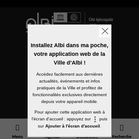
Logo de la ville
Installez Albi dans ma poche,
votre application web de la
Mentions légales
Ville d’Albi !
Accessibilité
Accédez facilement aux dernières
Politique de confidentialité
actualités, événements et infos
pratiques de la Ville et profitez de
Plan du site
fonctionnalités exclusives directement
depuis votre appareil mobile.
Open Data
Pour ajouter cette application web à
l'écran d'accueil : appuyez sur
puis
sur
Ajouter à l'écran d'accueil
.
Menu
Agenda
Démarches
Recherche