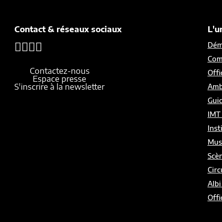
Contact & réseaux sociaux
L'u
Démo
Com
Contactez-nous
Offi
Espace presse
S'inscrire à la newsletter
Amb
Gui
IMT
Inst
Mus
Scèn
Circ
Albi
Offi