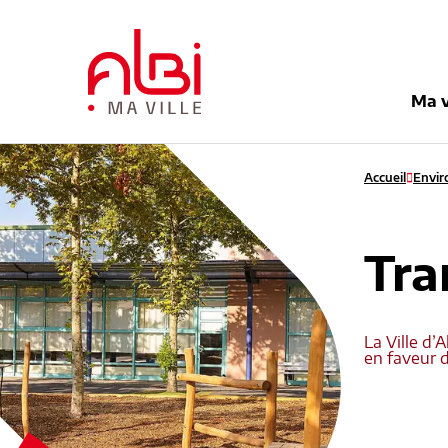
Menu
Contenu
Recherche
Pied de pag
Ma v
Accueil
Envi
Tra
La Ville d’
en faveur d