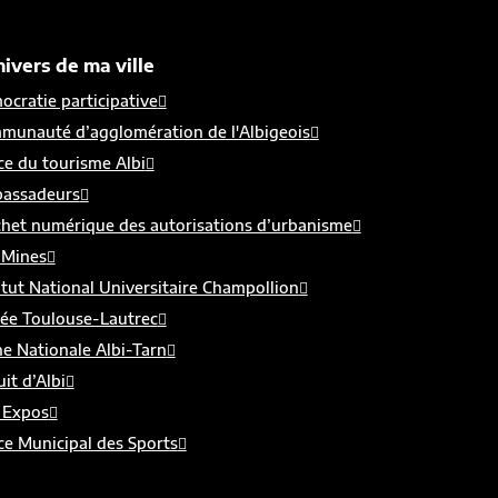
nivers de ma ville
cratie participative
munauté d’agglomération de l'Albigeois
ce du tourisme Albi
assadeurs
chet numérique des autorisations d’urbanisme
 Mines
itut National Universitaire Champollion
ée Toulouse-Lautrec
e Nationale Albi-Tarn
uit d’Albi
 Expos
ce Municipal des Sports