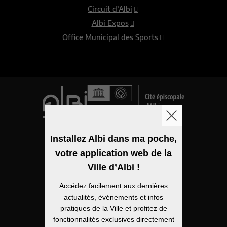
Circuit d’Albi
Albi Expos
Office Municipal des Sports
Logo de la ville
Installez Albi dans ma poche,
votre application web de la
Mentions légales
Ville d’Albi !
Accessibilité
Accédez facilement aux dernières
Politique de confidentialité
actualités, événements et infos
pratiques de la Ville et profitez de
Plan du site
fonctionnalités exclusives directement