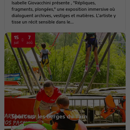
Isabelle Giovacchini présente , "Répliques,
fragments, plongées," une exposition immersive où
dialoguent archives, vestiges et matières. L’artiste y
tisse un récit sensible dans le...
15
7
juil
aoû
Sport sur les berges du Tarn
Organisé par la Ville