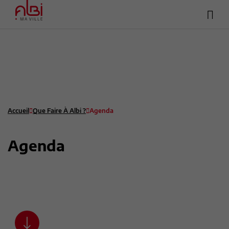
Hea
Menu
sup
Contenu
Recherche
Pied de page
Accueil
Que Faire À Albi ?
Agenda
Agenda