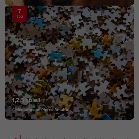
7
aoû
1,2,3 soleil
Médiathèque Pierre-Amalric
…