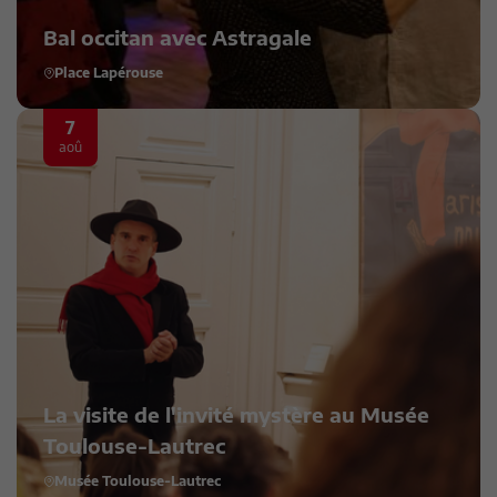
Bal occitan avec Astragale
Place Lapérouse
7
aoû
La visite de l'invité mystère au Musée
Toulouse-Lautrec
Musée Toulouse-Lautrec