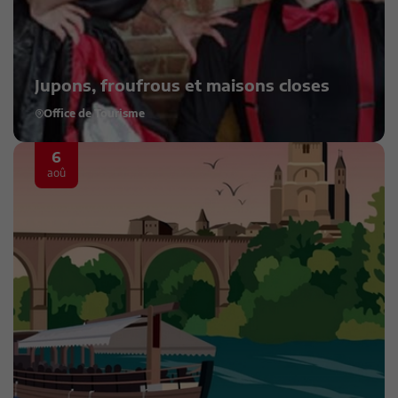
Jupons, froufrous et maisons closes
Office de Tourisme
6
aoû