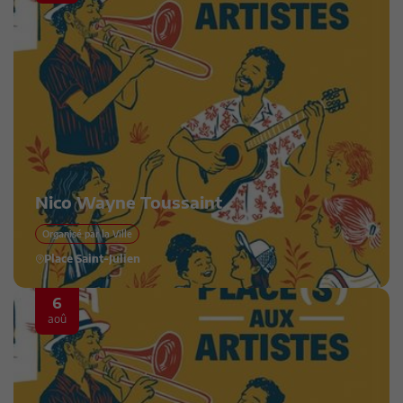
Nico Wayne Toussaint
Organisé par la Ville
Place Saint-Julien
6
aoû