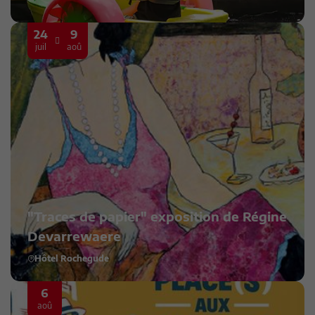
24
9
juil
aoû
"Traces de papier" exposition de Régine
Devarrewaere
Hôtel Rochegude
6
aoû