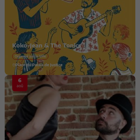
Koko-Jean & The Tonics
Organisé par la Ville
Place du Palais de Justice
6
aoû