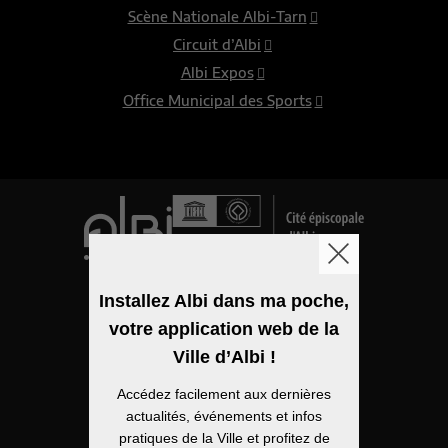
Scène Nationale Albi-Tarn
Circuit d’Albi
Albi Expos
Office Municipal des Sports
Logo de la ville
Installez Albi dans ma poche,
votre application web de la
Mentions légales
Ville d’Albi !
Accessibilité
Accédez facilement aux dernières
Politique de confidentialité
actualités, événements et infos
pratiques de la Ville et profitez de