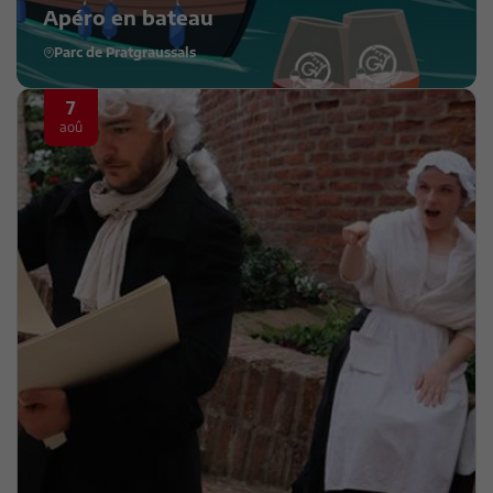
Apéro en bateau
Parc de Pratgraussals
7
aoû