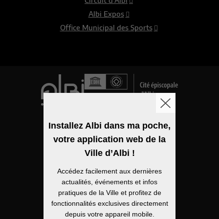
Circuit d’Albi
Albi Expos
Office Municipal des Sports
Logo de la ville
Installez Albi dans ma poche,
votre application web de la
Mentions légales
Ville d’Albi !
Accessibilité
Accédez facilement aux dernières
Politique de confidentialité
actualités, événements et infos
pratiques de la Ville et profitez de
Plan du site
fonctionnalités exclusives directement
depuis votre appareil mobile.