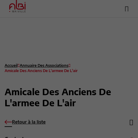
Hea
Menu
sup
Contenu
Recherche
Pied de page
Accueil
Annuaire Des Associations
Amicale Des Anciens De L'armee De L'air
Amicale Des Anciens De
L'armee De L'air
Retour à la liste