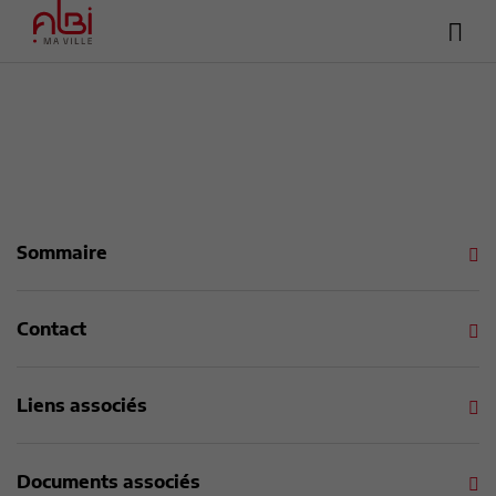
Hea
Menu
sup
Contenu
Recherche
Pied de page
Sommaire
Contact
Liens associés
Documents associés