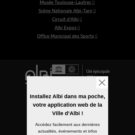
Musée Toulouse-Lautrec
Scène Nationale Albi-Tarn
Circuit d’Albi
Albi Expos
Office Municipal des Sports
Logo de la ville
Installez Albi dans ma poche,
votre application web de la
Mentions légales
Ville d’Albi !
Accessibilité
Accédez facilement aux dernières
Politique de confidentialité
actualités, événements et infos