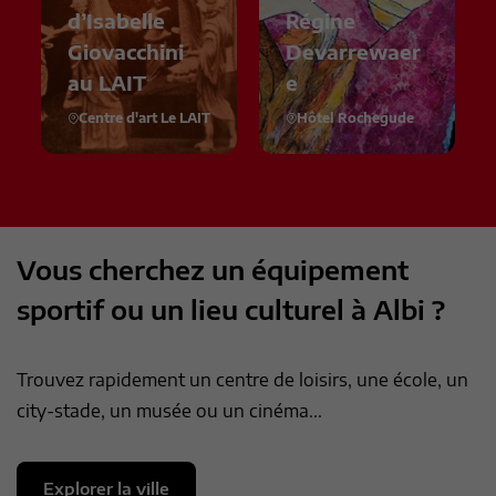
d’Isabelle
Régine
Giovacchini
Devarrewaer
au LAIT
e
Centre d'art Le LAIT
Hôtel Rochegude
Vous cherchez un équipement
sportif ou un lieu culturel à Albi ?
Trouvez rapidement un centre de loisirs, une école, un
city-stade, un musée ou un cinéma...
Explorer la ville