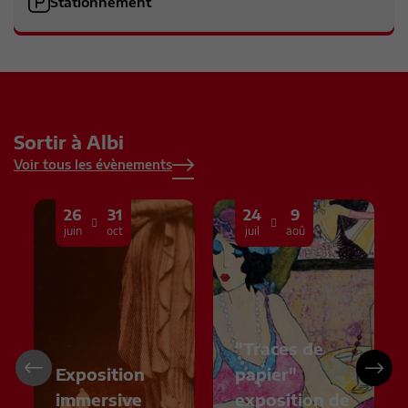
Stationnement
Sortir à Albi
Voir tous les évènements
26
31
24
9
juin
oct
juil
aoû
"Traces de
Exposition
papier"
immersive
exposition de