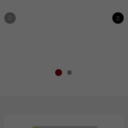
de la place
"Escale
Jean-Jaurès
Lapérouse,
des
Découvrir
mondes à
explorer"
Découvrir