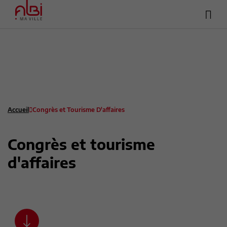
Hea
Menu
sup
Contenu
Recherche
Pied de page
Accueil
Congrès et Tourisme D'affaires
Congrès et tourisme
d'affaires