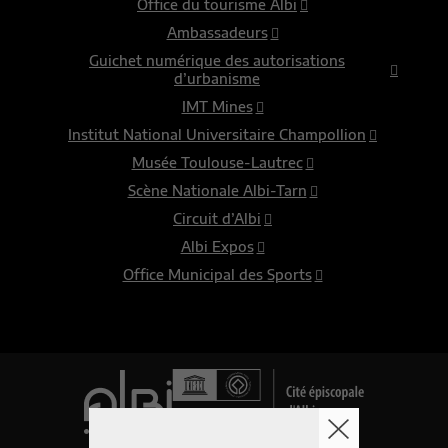
Office du tourisme Albi
Ambassadeurs
Guichet numérique des autorisations
d’urbanisme
IMT Mines
Institut National Universitaire Champollion
Musée Toulouse-Lautrec
Scène Nationale Albi-Tarn
Circuit d’Albi
Albi Expos
Office Municipal des Sports