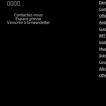
Démo
Com
Contactez-nous
Offi
Espace presse
S'inscrire à la newsletter
Amb
Gui
IMT
Inst
Mus
Scèn
Circ
Albi
Offi