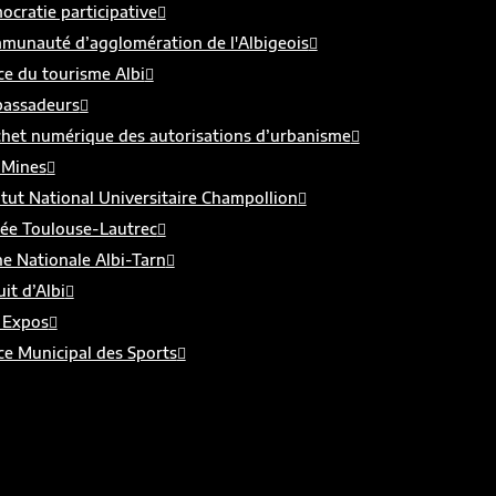
cratie participative
munauté d’agglomération de l'Albigeois
ce du tourisme Albi
assadeurs
chet numérique des autorisations d’urbanisme
 Mines
itut National Universitaire Champollion
ée Toulouse-Lautrec
e Nationale Albi-Tarn
uit d’Albi
 Expos
ce Municipal des Sports