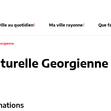
e
ille au quotidien
Ma ville rayonne
Que fa
Georgienne
lturelle Georgienne
mations