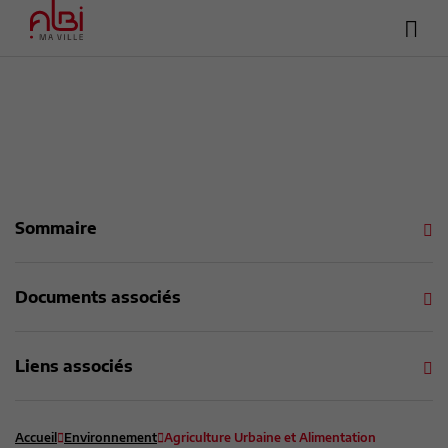
Hea
Menu
sup
Contenu
Recherche
Pied de page
Sommaire
Documents associés
Liens associés
Accueil
Environnement
Agriculture Urbaine et Alimentation