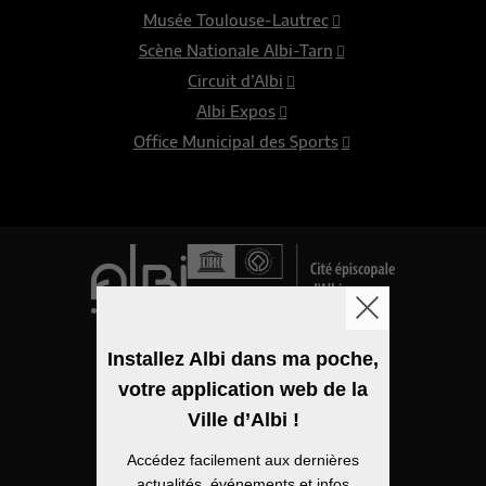
Musée Toulouse-Lautrec
Scène Nationale Albi-Tarn
Circuit d’Albi
Albi Expos
Office Municipal des Sports
Logo de la ville
Installez Albi dans ma poche,
votre application web de la
Mentions légales
Ville d’Albi !
Accessibilité
Accédez facilement aux dernières
Politique de confidentialité
actualités, événements et infos