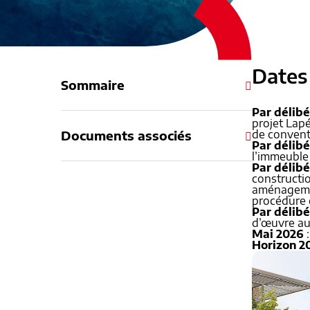
Dates 
Sommaire
Par délibé
projet Lapé
Documents associés
de convent
Par délib
l’immeuble 
Par délibé
constructi
aménagemen
procédure 
Par délib
d’œuvre au
Mai 2026
:
Horizon 2