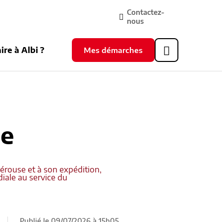
Contactez-
nous
ire à Albi ?
Mes démarches
Header
supérieur
se
pérouse et à son expédition,
diale au service du
Publié le 09/07/2026 à 15h05