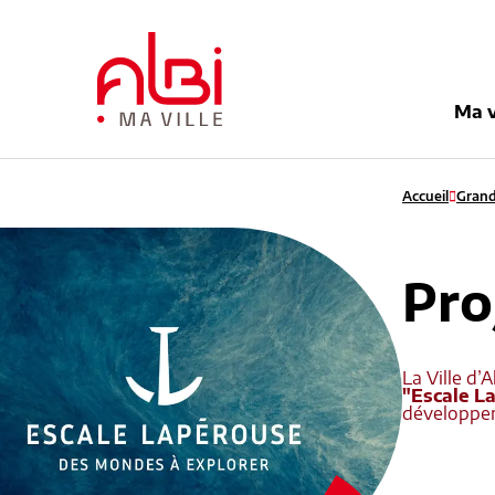
Menu
Contenu
Recherche
Pied de pag
Ma v
Accueil
Grand
Pro
La Ville d’
"Escale L
développem