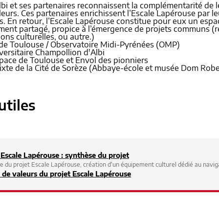
Albi et ses partenaires reconnaissent la complémentarité de 
leurs. Ces partenaires enrichissent l’Escale Lapérouse par le
. En retour, l’Escale Lapérouse constitue pour eux un espac
ent partagé, propice à l’émergence de projets communs (re
ons culturelles, ou autre.)
 de Toulouse / Observatoire Midi-Pyrénées (OMP)
iversitaire Champollion d'Albi
space de Toulouse et Envol des pionniers
ixte de la Cité de Sorèze (Abbaye-école et musée Dom Robert
utiles
 Escale Lapérouse : synthèse du projet
e du projet Escale Lapérouse, création d'un équipement culturel dédié au navig
 de valeurs du projet Escale Lapérouse