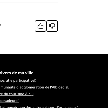
?
nivers de ma ville
cratie participative
munauté d’agglomération de l'Albigeois
ce du tourisme Albi
assadeurs
chet numérique des autorisations d’urbanisme