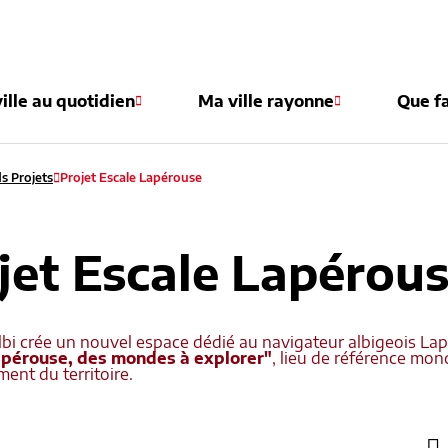
e
ille au quotidien
Ma ville rayonne
Que fa
s Projets
Projet Escale Lapérouse
jet Escale Lapérou
Albi crée un nouvel espace dédié au navigateur albigeois La
apérouse, des mondes à explorer"
, lieu de référence mon
ent du territoire.