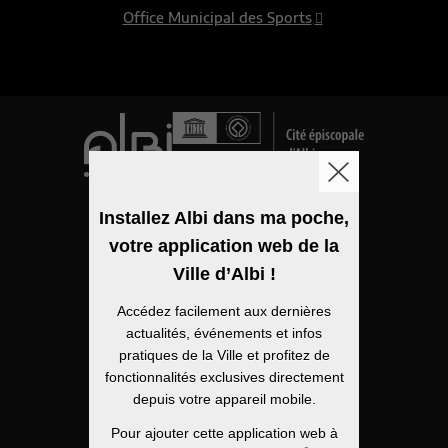
Office Municipal des Sports
Logo de la ville
Installez Albi dans ma poche,
votre application web de la
Mentions légales
Ville d’Albi !
Accessibilité
Accédez facilement aux dernières
Politique de confidentialité
actualités, événements et infos
pratiques de la Ville et profitez de
Plan du site
fonctionnalités exclusives directement
depuis votre appareil mobile.
Open Data
Pour ajouter cette application web à