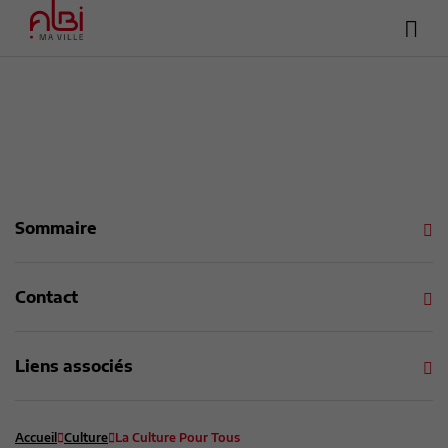
Hea
Menu
sup
Contenu
Recherche
Pied de page
Sommaire
Contact
Liens associés
Accueil
Culture
La Culture Pour Tous