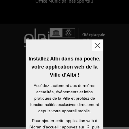
Office Municipal des Sports
Logo de la ville
Installez Albi dans ma poche,
votre application web de la
Mentions légales
Ville d’Albi !
Accessibilité
Accédez facilement aux dernières
Politique de confidentialité
actualités, événements et infos
pratiques de la Ville et profitez de
Plan du site
fonctionnalités exclusives directement
depuis votre appareil mobile.
Open Data
Pour ajouter cette application web à
l'écran d'accueil : appuyez sur
puis