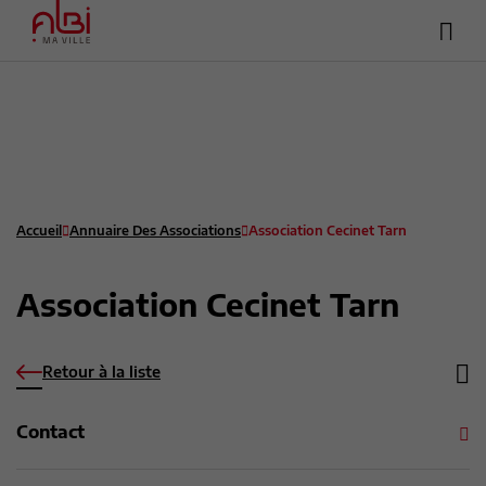
Hea
Menu
sup
Contenu
Recherche
Pied de page
Accueil
Annuaire Des Associations
Association Cecinet Tarn
Association Cecinet Tarn
Retour à la liste
Contact