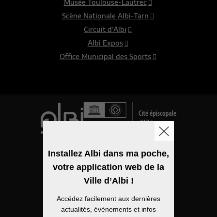
Musée Toulouse-Lautrec
Scène Nationale Albi-Tarn
Circuit d’Albi
Albi Expos
Office Municipal des Sports
Logo de la ville
Installez Albi dans ma poche,
votre application web de la
Mentions légales
Ville d’Albi !
Accessibilité
Accédez facilement aux dernières
Politique de confidentialité
actualités, événements et infos