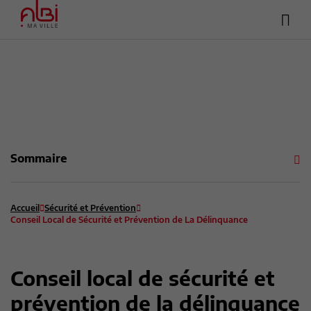
Hea
Menu
sup
Contenu
Recherche
Pied de page
Sommaire
Accueil
Sécurité et Prévention
Conseil Local de Sécurité et Prévention de La Délinquance
Conseil local de sécurité et
prévention de la délinquance