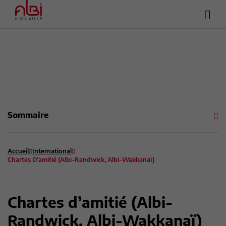
Hea
Menu
sup
Contenu
Recherche
Pied de page
Sommaire
Accueil
International
Chartes D’amitié (Albi-Randwick, Albi-Wakkanaï)
Chartes d’amitié (Albi-
Randwick, Albi-Wakkanaï)