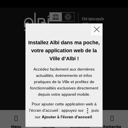
Logo de la ville
Installez Albi dans ma poche,
votre application web de la
Mentions légales
Ville d’Albi !
Accessibilité
Accédez facilement aux dernières
Politique de confidentialité
actualités, événements et infos
pratiques de la Ville et profitez de
Plan du site
fonctionnalités exclusives directement
depuis votre appareil mobile.
Open Data
Pour ajouter cette application web à
l'écran d'accueil : appuyez sur
puis
sur
Ajouter à l'écran d'accueil
.
Menu
Agenda
Démarches
Recherche