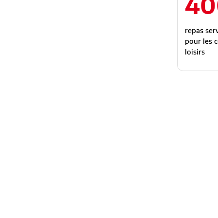
40
repas serv
pour les 
loisirs