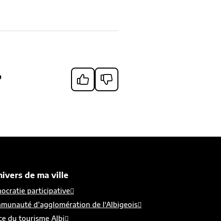
?
nivers de ma ville
cratie participative
munauté d’agglomération de l'Albigeois
ce du tourisme Albi