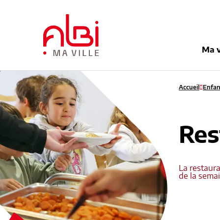
Menu
Contenu
Recherche
Pied de pag
Ma v
Accueil
Enfan
Res
La restaura
de la semai