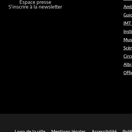
Espace presse
S'inscrire à la newsletter
Amb
Gui
IMT
Inst
Mus
Scèn
Circ
Albi
Offi
Logo de la ville
Mentions légales
Accessibilité
Poli