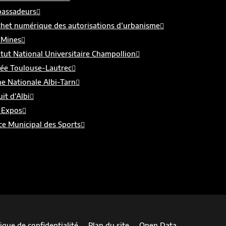
assadeurs
chet numérique des autorisations d’urbanisme
 Mines
itut National Universitaire Champollion
ée Toulouse-Lautrec
e Nationale Albi-Tarn
uit d’Albi
 Expos
ce Municipal des Sports
tique de confidentialité
Plan du site
Open Data