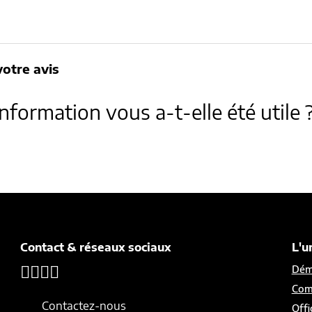
otre avis
information vous a-t-elle été utile 
Contact & réseaux sociaux
L'u
Démo
Com
Contactez-nous
Offi