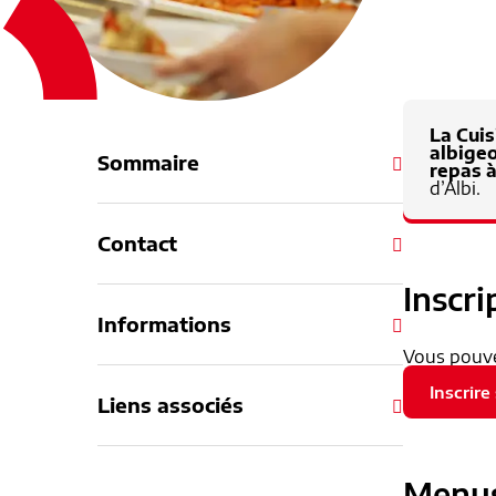
La Cuis
albigeo
Sommaire
repas à
d’Albi.
Contact
Inscri
Informations
Vous pouvez
Inscrire
Liens associés
Menus 