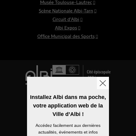
Musée Toulouse-Lautrec
Scène Nationale Albi-Tarn
Circuit d’Albi
Albi Expos
Office Municipal des Sports
Logo de la ville
Installez Albi dans ma poche,
votre application web de la
Mentions légales
Ville d’Albi !
Accessibilité
Accédez facilement aux dernières
Politique de confidentialité
actualités, événements et infos