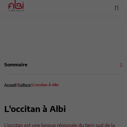
Hea
Menu
sup
Contenu
Recherche
Pied de page
Sommaire
Accueil
Culture
L'occitan À Albi
L'occitan à Albi
L’occitan est une langue régionale du tiers sud de la