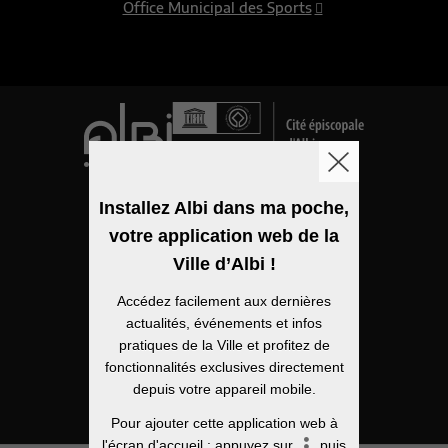
Office Municipal des Sports
Logo de la ville
Installez Albi dans ma poche,
votre application web de la
Mentions légales
Ville d’Albi !
Accessibilité
Accédez facilement aux dernières
Politique de confidentialité
actualités, événements et infos
pratiques de la Ville et profitez de
Plan du site
fonctionnalités exclusives directement
depuis votre appareil mobile.
Open Data
Pour ajouter cette application web à
l'écran d'accueil : appuyez sur
puis