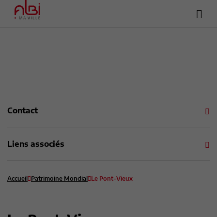
Hea
Menu
sup
Contenu
Recherche
Pied de page
Contact
Liens associés
Accueil
Patrimoine Mondial
Le Pont-Vieux