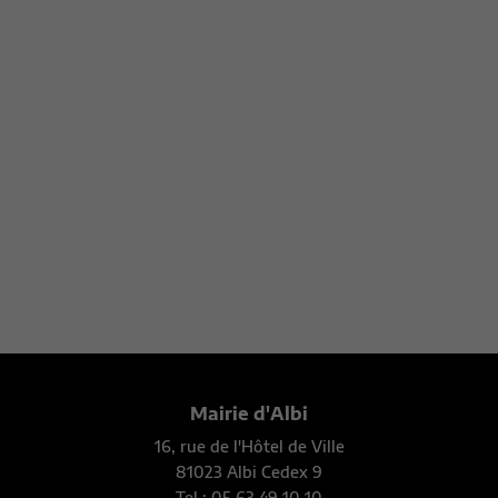
Découvrir
Les taxis à Albi
Découvrir
Mairie d'Albi
16, rue de l'Hôtel de Ville
81023 Albi Cedex 9
Tel : 05 63 49 10 10