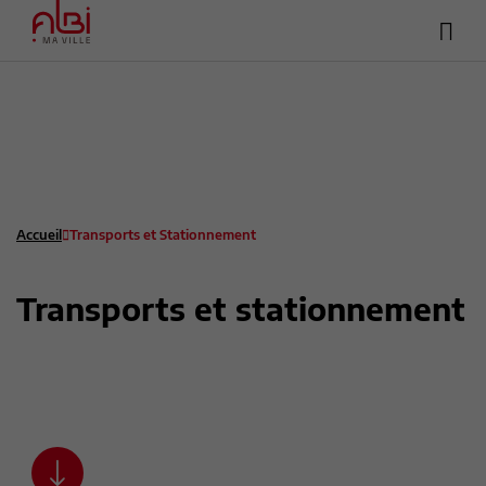
Hea
Menu
sup
Contenu
Recherche
Pied de page
Accueil
Transports et Stationnement
Transports et stationnement