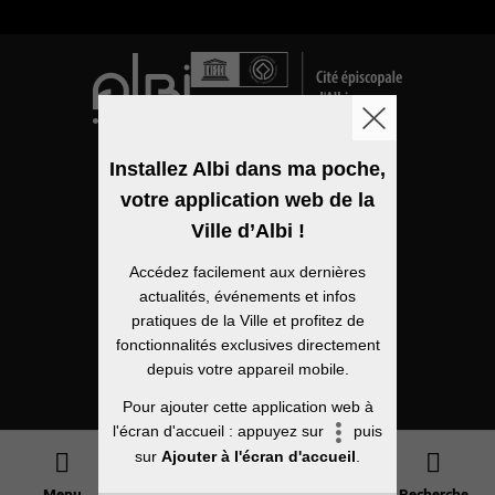
Logo de la ville
Installez Albi dans ma poche,
votre application web de la
Mentions légales
Ville d’Albi !
Accessibilité
Accédez facilement aux dernières
Politique de confidentialité
actualités, événements et infos
pratiques de la Ville et profitez de
Plan du site
fonctionnalités exclusives directement
depuis votre appareil mobile.
Open Data
Pour ajouter cette application web à
l'écran d'accueil : appuyez sur
puis
sur
Ajouter à l'écran d'accueil
.
Menu
Agenda
Démarches
Recherche