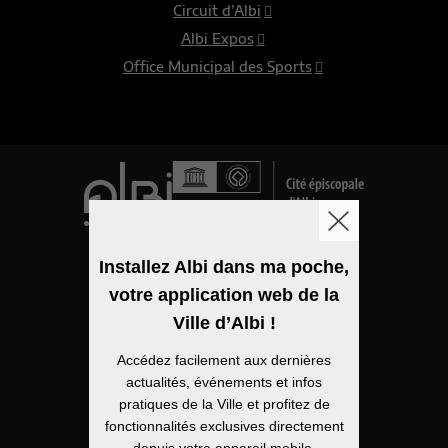
Circuit d’Albi
Albi Expos
Office Municipal des Sports
Logo de la ville
Installez Albi dans ma poche,
votre application web de la
Mentions légales
Ville d’Albi !
Accessibilité
Accédez facilement aux dernières
Politique de confidentialité
actualités, événements et infos
pratiques de la Ville et profitez de
Plan du site
fonctionnalités exclusives directement
depuis votre appareil mobile.