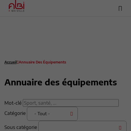
Hea
Menu
sup
Contenu
Recherche
Pied de page
Accueil
Annuaire Des Équipements
Annuaire des équipements
Mot-clé
Catégorie
- Tout -
Sous catégorie