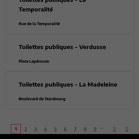
Temporalité
Rue de la Temporalité
Toilettes publiques - Verdusse
Place Lapérouse
Toilettes publiques - La Madeleine
Boulevard de Starsbourg
…
1
2
3
4
5
6
7
8
9