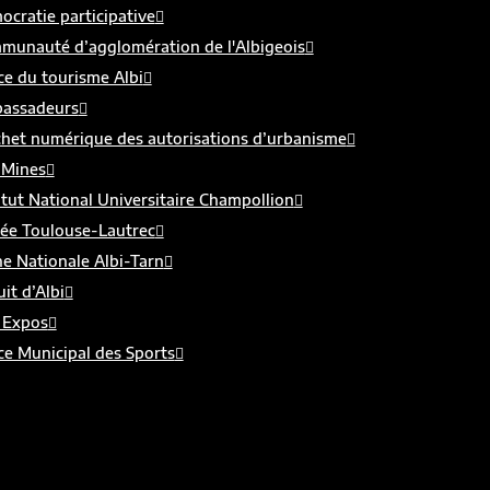
cratie participative
munauté d’agglomération de l'Albigeois
ce du tourisme Albi
assadeurs
chet numérique des autorisations d’urbanisme
 Mines
itut National Universitaire Champollion
ée Toulouse-Lautrec
e Nationale Albi-Tarn
uit d’Albi
 Expos
ce Municipal des Sports