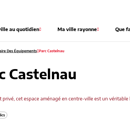
e
ille au quotidien
Ma ville rayonne
Que fa
ire Des Équipements
Parc Castelnau
c Castelnau
t privé, cet espace aménagé en centre-ville est un véritable 
ics