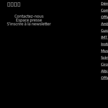
Démo
Com
Contactez-nous
Offi
Espace presse
S'inscrire à la newsletter
Amb
Gui
IMT
Inst
Mus
Scèn
Circ
Albi
Offi