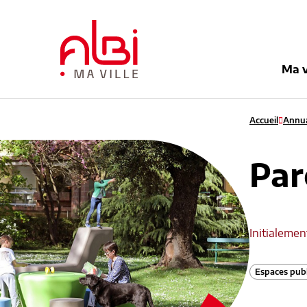
Menu
Contenu
Recherche
Pied de pag
Ma v
Accueil
Annua
Par
Initialemen
Espaces publ