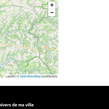
+
−
Leaflet | ©
OpenStreetMap
contributors
nivers de ma ville