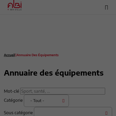
Hea
Menu
sup
Contenu
Recherche
Pied de page
Accueil
Annuaire Des Équipements
Annuaire des équipements
Mot-clé
Catégorie
- Tout -
Sous catégorie