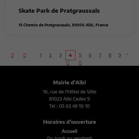
Skate Park de Pratgraussals
13 Chemin de Pratgraussals, 81000 Albi, France
…
1
2
3
4
5
6
7
8
9
Mairie d'Albi
16, rue de l'Hôtel de Ville
81023 Albi Cedex 9
Tel : 05 63 49 10 10
Horaires d’ouverture
Accueil
Du lundi au vendredi