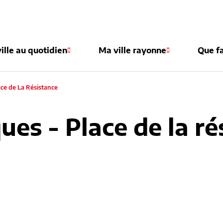
e
ille au quotidien
Ma ville rayonne
Que fa
ace de La Résistance
ues - Place de la r