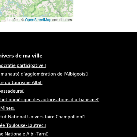
Leaflet | ©
OpenStreetMap
contributors
nivers de ma ville
cratie participative
munauté d’agglomération de l'Albigeois
ce du tourisme Albi
assadeurs
chet numérique des autorisations d’urbanisme
 Mines
itut National Universitaire Champollion
ée Toulouse-Lautrec
e Nationale Albi-Tarn