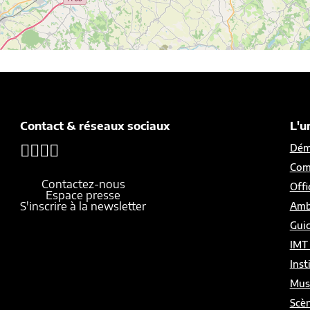
Contact & réseaux sociaux
L'u
Démo
Com
Contactez-nous
Offi
Espace presse
S'inscrire à la newsletter
Amb
Gui
IMT
Inst
Mus
Scèn