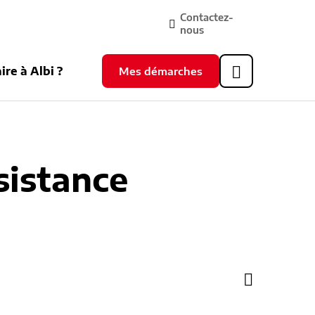
Contactez-
nous
ire à Albi ?
Mes démarches
Header
supérieur
ésistance