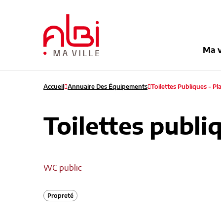
Menu
Contenu
Recherche
Pied de pag
Ma v
Accueil
Annuaire Des Équipements
Toilettes Publiques - Pl
Toilettes publiq
WC public
Propreté