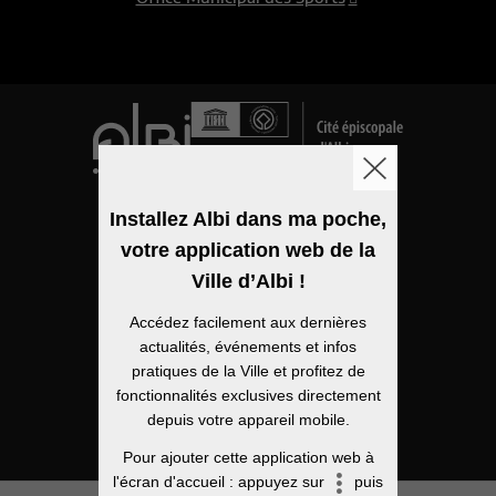
Logo de la ville
Installez Albi dans ma poche,
votre application web de la
Mentions légales
Ville d’Albi !
Accessibilité
Accédez facilement aux dernières
Politique de confidentialité
actualités, événements et infos
pratiques de la Ville et profitez de
Plan du site
fonctionnalités exclusives directement
depuis votre appareil mobile.
Open Data
Pour ajouter cette application web à
l'écran d'accueil : appuyez sur
puis