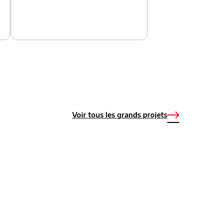
Voir tous les grands projets
ility - L'innovation au service
des nouvelles mobilités