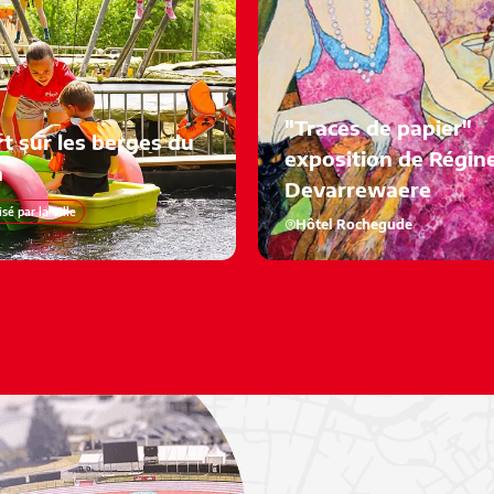
"Traces de papier"
t sur les berges du
exposition de Régin
n
Devarrewaere
sé par la Ville
Hôtel Rochegude