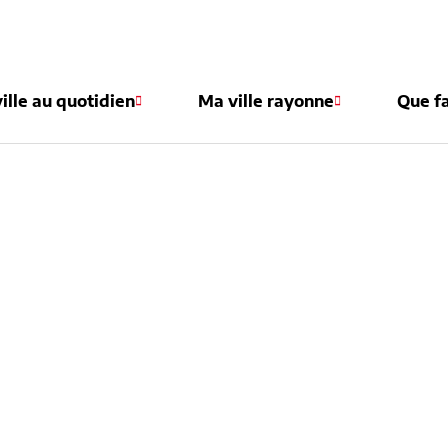
e
ille au quotidien
Ma ville rayonne
Que fa