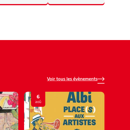
Voir tous les évènements
6
6
aoû
aoû