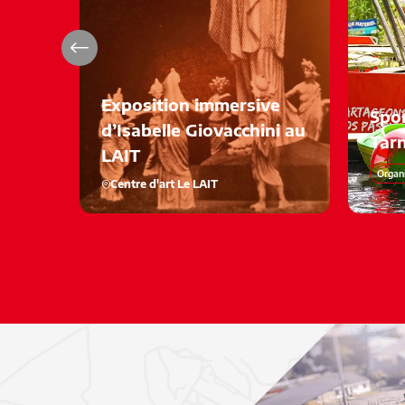
Exposition immersive
Spor
d’Isabelle Giovacchini au
Tar
LAIT
Organi
Centre d'art Le LAIT