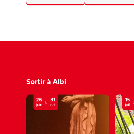
Sortir à Albi
26
31
15
juin
oct
juil