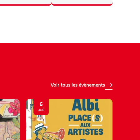
Voir tous les évènements
6
6
aoû
aoû