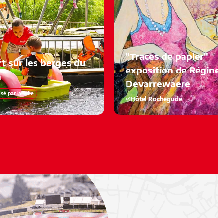
"Traces de papier"
t sur les berges du
exposition de Régin
n
Devarrewaere
sé par la Ville
Hôtel Rochegude