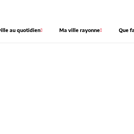
e
ille au quotidien
Ma ville rayonne
Que fa