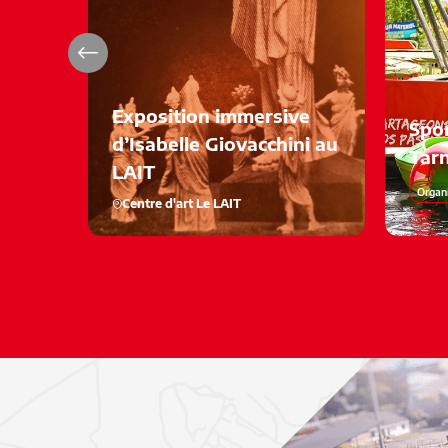
Exposition immersive
Spor
d’Isabelle Giovacchini au
Tar
LAIT
Organi
Centre d'art Le LAIT