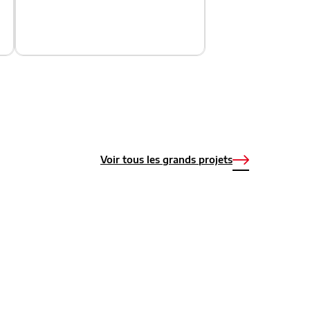
Voir tous les grands projets
ility - L'innovation au service
des nouvelles mobilités