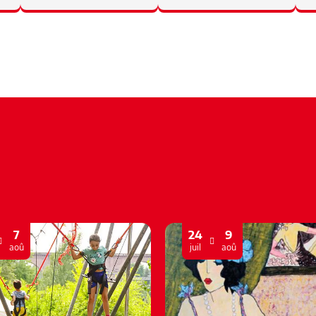
7
24
9
aoû
juil
aoû