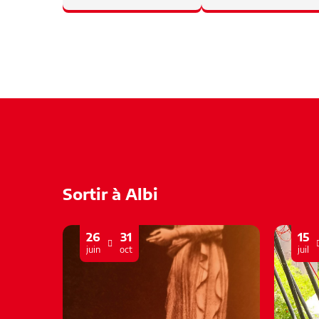
Sortir à Albi
26
31
15
juin
oct
juil