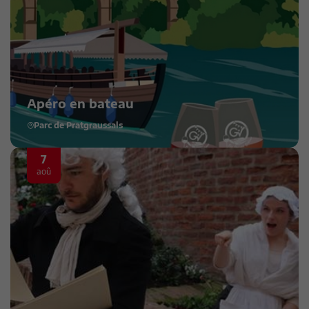
Apéro en bateau
Parc de Pratgraussals
7
aoû