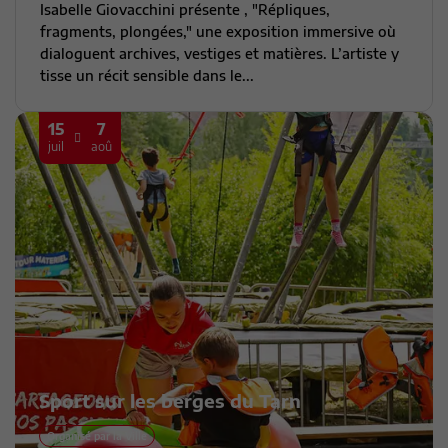
Isabelle Giovacchini présente , "Répliques,
fragments, plongées," une exposition immersive où
dialoguent archives, vestiges et matières. L’artiste y
tisse un récit sensible dans le...
15
7
juil
aoû
Sport sur les berges du Tarn
Organisé par la Ville