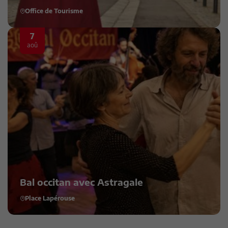
Office de Tourisme
7
aoû
Bal occitan avec Astragale
Place Lapérouse