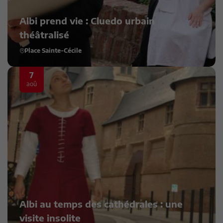
Albi prend vie : Cluedo urbain
théâtralisé
Place Sainte-Cécile
7
aoû
Albi au temps des cathédrales : une
visite insolite