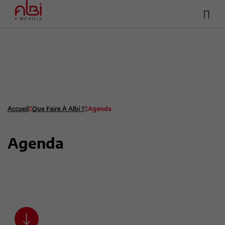
Hea
Menu
sup
Contenu
Recherche
Pied de page
Accueil
Que Faire À Albi ?
Agenda
Agenda