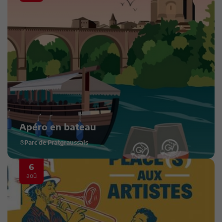
Apéro en bateau
Parc de Pratgraussals
6
aoû