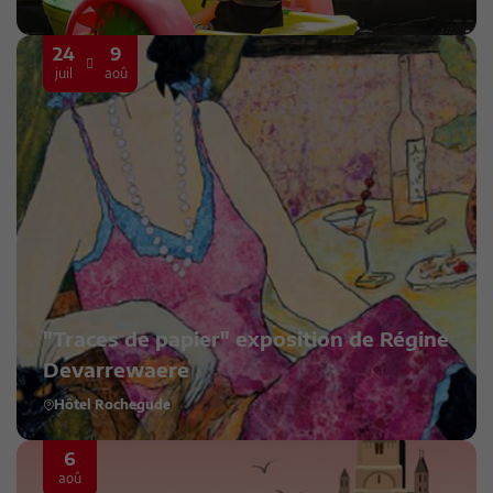
24
9
juil
aoû
"Traces de papier" exposition de Régine
Devarrewaere
Hôtel Rochegude
6
aoû