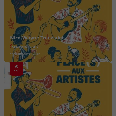
Nico Wayne Toussaint
Organisé par la Ville
Place Saint-Julien
6
aoû