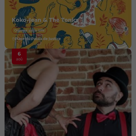
Koko-Jean & The Tonics
Organisé par la Ville
Place du Palais de Justice
6
aoû