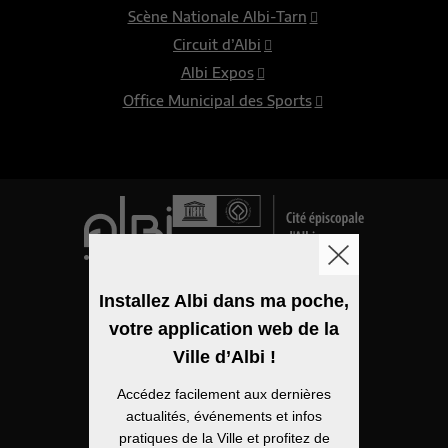
Scène Nationale Albi-Tarn
Circuit d’Albi
Albi Expos
Office Municipal des Sports
Logo de la ville
Installez Albi dans ma poche,
votre application web de la
Mentions légales
Ville d’Albi !
Accessibilité
Accédez facilement aux dernières
Politique de confidentialité
actualités, événements et infos
pratiques de la Ville et profitez de