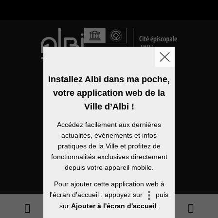
Logo de la ville
Installez Albi dans ma poche,
votre application web de la
Mentions légales
Ville d’Albi !
Accessibilité
Accédez facilement aux dernières
Politique de confidentialité
actualités, événements et infos
pratiques de la Ville et profitez de
Plan du site
fonctionnalités exclusives directement
depuis votre appareil mobile.
Open Data
Pour ajouter cette application web à
l'écran d'accueil : appuyez sur
puis
sur
Ajouter à l'écran d'accueil
.