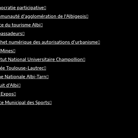
cratie participative
munauté d’agglomération de l'Albigeois
ce du tourisme Albi
assadeurs
chet numérique des autorisations d’urbanisme
 Mines
itut National Universitaire Champollion
ée Toulouse-Lautrec
e Nationale Albi-Tarn
uit d’Albi
 Expos
ce Municipal des Sports