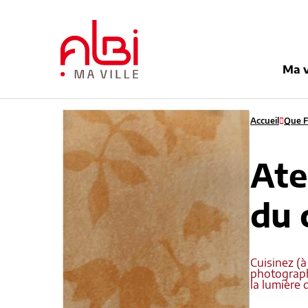
Menu
Contenu
Recherche
Pied de pag
Ma v
Accueil
Que Fa
Ate
du 
Cuisinez (à
photograph
la lumière 