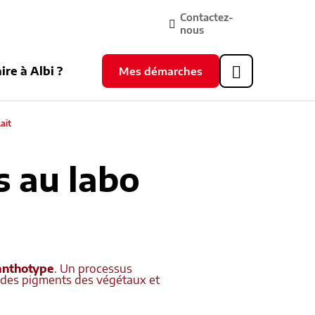
Contactez-
nous
ire à Albi ?
Mes démarches
Header
supérieur
ait
s au labo
 anthotype
. Un processus
n des pigments des végétaux et