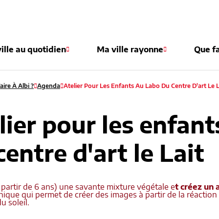
e
ille au quotidien
Ma ville rayonne
Que fa
ire À Albi ?
Agenda
Atelier Pour Les Enfants Au Labo Du Centre D'art Le L
lier pour les enfant
centre d'art le Lait
 partir de 6 ans) une savante mixture végétale e
t créez un
ique qui permet de créer des images à partir de la réactio
du soleil.