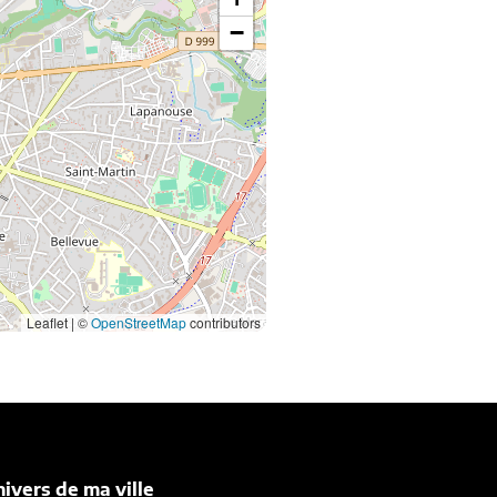
−
Leaflet | ©
OpenStreetMap
contributors
nivers de ma ville