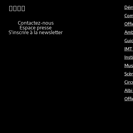
Démo
Com
Contactez-nous
Offi
Espace presse
S'inscrire à la newsletter
Amb
Gui
IMT
Inst
Mus
Scèn
Circ
Albi
Offi