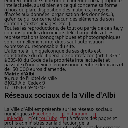
et internationale sur le droit d'auteur et de la propriété
intellectuelle, aussi bien en ce qui concerne sa forme
(choix du plan, disposition des matières, moyens
d'accès aux données, organisation des données...),
qu'en ce qui concerne chacun des éléments de son
contenu (textes, images, etc...).
Toutes les reproductions, de tout ou partie de ce site, y
compris pour les documents téléchargeables et les
représentations iconographiques et photographiques
sont formellement interdites sauf autorisation
expresse du responsable du site.
L'atteinte à l'un quelconque de ses droits est
constitutive du délit pénal de contrefaçon (art. L 335-1
à 335-10 du Code de la propriété intellectuelle) et
passible d'une peine d'emprisonnement de deux ans et
de 150 000 euros d'amende.
Mairie d'Albi
16, rue de l'Hôtel de Ville
81023 Albi Cedex 9
Tél : 05 63 49 10 10
Réseaux sociaux de la Ville d'Albi
La Ville d'Albi est présente sur les réseaux sociaux
numériques (
Facebook
,
Instagram
,
LinkedIn
et
YouTube
) à travers des pages et
profils administrés par la direction de la
communication. Ces pages et profils sont des espaces