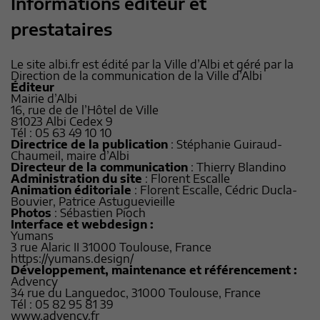
Informations éditeur et
prestataires
Le site albi.fr est édité par la Ville d’Albi et géré par la
Direction de la communication de la Ville d’Albi
Éditeur
Mairie d’Albi
16, rue de de l’Hôtel de Ville
81023 Albi Cedex 9
Tél : 05 63 49 10 10
Directrice de la publication
: Stéphanie Guiraud-
Chaumeil, maire d’Albi
Directeur de la communication
: Thierry Blandino
Administration du site
: Florent Escalle
Animation éditoriale
: Florent Escalle, Cédric Ducla-
Bouvier, Patrice Astuguevieille
Photos
: Sébastien Pioch
Interface et webdesign :
Yumans
3 rue Alaric II 31000 Toulouse, France
https://yumans.design/
Développement, maintenance et référencement :
Advency
34 rue du Languedoc, 31000 Toulouse, France
Tél : 05 82 95 81 39
www.advency.fr