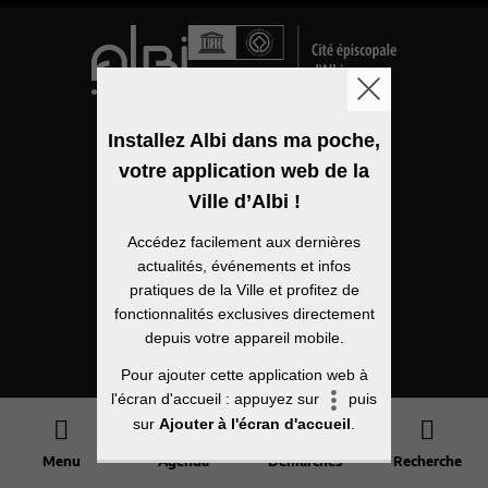
Logo de la ville
Installez Albi dans ma poche,
votre application web de la
Mentions légales
Ville d’Albi !
Accessibilité
Accédez facilement aux dernières
Politique de confidentialité
actualités, événements et infos
pratiques de la Ville et profitez de
Plan du site
fonctionnalités exclusives directement
depuis votre appareil mobile.
Open Data
Pour ajouter cette application web à
l'écran d'accueil : appuyez sur
puis
sur
Ajouter à l'écran d'accueil
.
Menu
Agenda
Démarches
Recherche