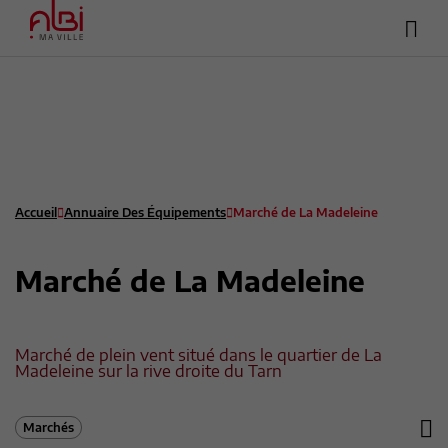
Hea
Menu
sup
Contenu
Recherche
Pied de page
Accueil
Annuaire Des Équipements
Marché de La Madeleine
Marché de La Madeleine
Marché de plein vent situé dans le quartier de La
Madeleine sur la rive droite du Tarn
Marchés