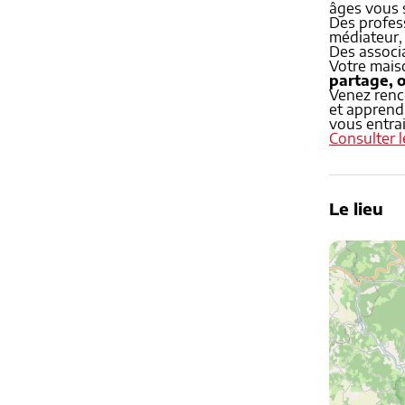
âges vous
Des profess
médiateur,
Des associ
Votre maiso
partage, o
Venez renc
et apprendr
vous entrai
Consulter 
Le lieu