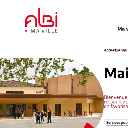
Menu
Contenu
Recherche
Pied de pag
Ma v
Accueil
Annua
Mai
Bienvenue 
ressource p
en favorisa
Services publ