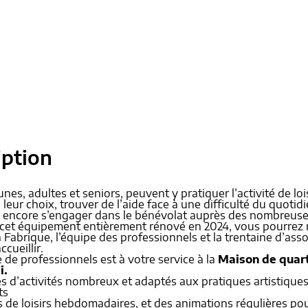
iption
unes, adultes et seniors, peuvent y pratiquer l’activité de lois
 leur choix, trouver de l’aide face à une difficulté du quotidi
u encore s’engager dans le bénévolat auprès des nombreuses 
 cet équipement entièrement rénové en 2024, vous pourrez re
a Fabrique, l’équipe des professionnels et la trentaine d’ass
cueillir.
de professionnels est à votre service à la
Maison de quart
i.
 d’activités nombreux et adaptés aux pratiques artistiques,
ts
s de loisirs hebdomadaires, et des animations régulières pou