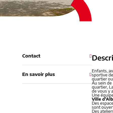
Contact
Descr
Enfants, je
En savoir plus
sportive de
quartier o
Au sein de
quartier, L
de vous y ac
Une équipe 
Ville d’Alb
Des espaces
sont ouver
Des atelier