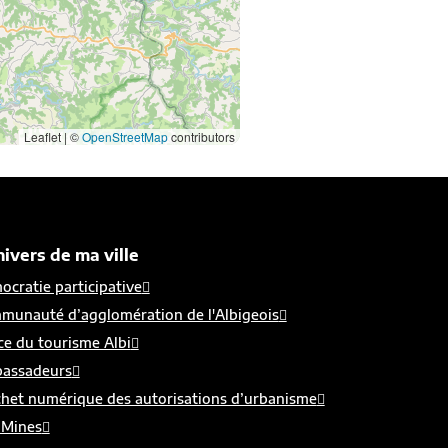
Leaflet | ©
OpenStreetMap
contributors
nivers de ma ville
cratie participative
munauté d’agglomération de l'Albigeois
ce du tourisme Albi
assadeurs
chet numérique des autorisations d’urbanisme
 Mines