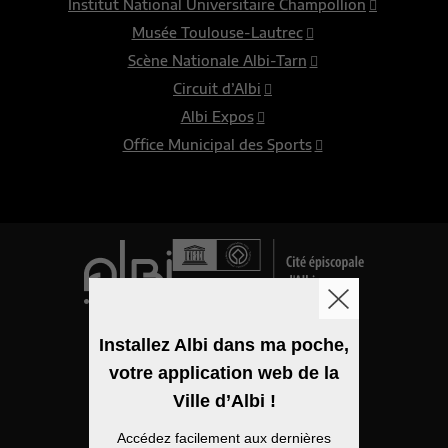
Institut National Universitaire Champollion
Musée Toulouse-Lautrec
Scène Nationale Albi-Tarn
Circuit d’Albi
Albi Expos
Office Municipal des Sports
Logo de la ville
Installez Albi dans ma poche,
votre application web de la
Mentions légales
Ville d’Albi !
Accessibilité
Accédez facilement aux dernières