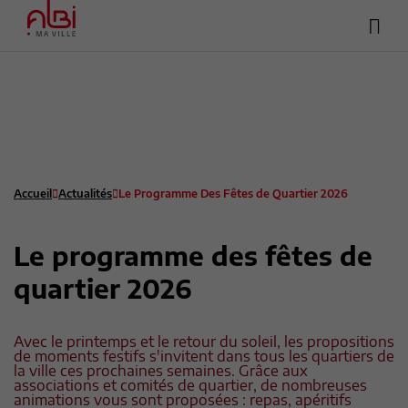
Hea
Menu
sup
Contenu
Recherche
Pied de page
Accueil
Actualités
Le Programme Des Fêtes de Quartier 2026
Le programme des fêtes de
quartier 2026
Avec le printemps et le retour du soleil, les propositions
de moments festifs s'invitent dans tous les quartiers de
la ville ces prochaines semaines. Grâce aux
associations et comités de quartier, de nombreuses
animations vous sont proposées : repas, apéritifs