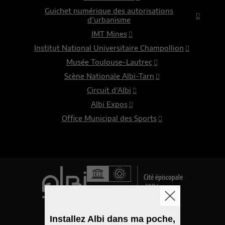
Guichet numérique des autorisations
d’urbanisme
IMT Mines
Institut National Universitaire Champollion
Musée Toulouse-Lautrec
Scène Nationale Albi-Tarn
Circuit d’Albi
Albi Expos
Office Municipal des Sports
Logo de la ville
Installez Albi dans ma poche,