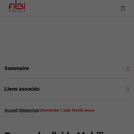
Hea
Menu
sup
Contenu
Recherche
Pied de page
Sommaire
Liens associés
Accueil
Démarches
Demander L'aide Mobili-jeune