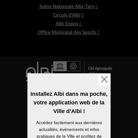
Scène Nationale Albi-Tarn
Circuit d’Albi
Albi Expos
Office Municipal des Sports
Logo de la ville
Installez Albi dans ma poche,
votre application web de la
Mentions légales
Ville d’Albi !
Accessibilité
Accédez facilement aux dernières
Politique de confidentialité
actualités, événements et infos
pratiques de la Ville et profitez de