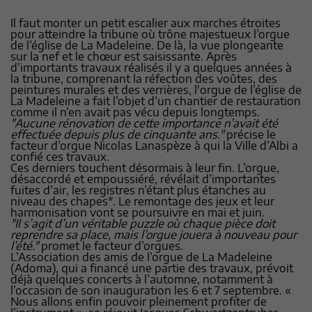
Il faut monter un petit escalier aux marches étroites
pour atteindre la tribune où trône majestueux l’orgue
de l’église de La Madeleine. De là, la vue plongeante
sur la nef et le chœur est saisissante. Après
d’importants travaux réalisés il y a quelques années à
la tribune, comprenant la réfection des voûtes, des
peintures murales et des verrières, l'orgue de l’église de
La Madeleine a fait l’objet d’un chantier de restauration
comme il n’en avait pas vécu depuis longtemps.
"Aucune rénovation de cette importance n’avait été
effectuée depuis plus de cinquante ans."
précise le
facteur d’orgue Nicolas Lanaspèze à qui la Ville d’Albi a
confié ces travaux.
Ces derniers touchent désormais à leur fin. L’orgue,
désaccordé et empoussiéré, révélait d’importantes
fuites d’air, les registres n’étant plus étanches au
niveau des chapes*. Le remontage des jeux et leur
harmonisation vont se poursuivre en mai et juin.
"Il s’agit d’un véritable puzzle où chaque pièce doit
reprendre sa place, mais l’orgue jouera à nouveau pour
l’été."
promet le facteur d’orgues.
L’Association des amis de l’orgue de La Madeleine
(Adoma), qui a financé une partie des travaux, prévoit
déjà quelques concerts à l’automne, notamment à
l’occasion de son inauguration les 6 et 7 septembre. «
Nous allons enfin pouvoir pleinement profiter de