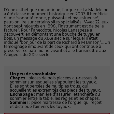
D'une esthétique romantique, l'orgue de La Madeleine
a été classé monument historique en 2007. Il bénéficie
d’une "sonorité ronde, puissante et majestueuse",
peut-on lire sur certains sites spécialisés. "Avec 22 jeux
dont sept rajoutés en 1898, l’instrument est de belle
facture". Pour l’anecdote, Nicolas Lanaspèze a
découvert, en démontant une bouche de tuyau en
bois, un message du XIXe siècle sur lequel il était
indiqué "bonjour de la part de Richard à M Binson"… Un
témoignage émouvant de ceux qui ont contribué à
préserver ce patrimoine vivant et à le transmettre aux
Albigeois du XXIe siècle !
Un peu de vocabulaire
Chapes
: pièces de bois placées au-dessus du
sommier sur lesquelles s'appuient les tuyaux.
Elles sont percées de multiples trous, qui
accueillent les extrémités des pieds des tuyaux.
Enchapage
: manière d'assurer l'étanchéité du
sommier entre la table, les règles et les chapes.
Sommier
: pièce maîtresse de l'orgue, qui reçoit
et distribue l'air vers les tuyaux.